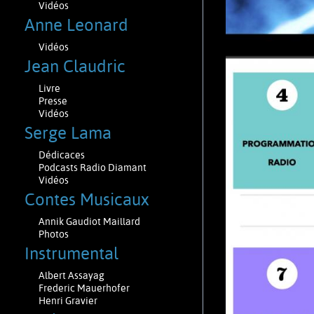
Vidéos
Anne Leonard
Vidéos
Jean Claudric
Livre
Presse
Vidéos
Serge Lama
Dédicaces
Podcasts Radio Diamant
Vidéos
Contes Musicaux
Annik Gaudiot Maillard
Photos
Instrumental
Albert Assayag
Frederic Mauerhofer
Henri Gravier