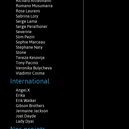
Richard Rittelmann
Romano Musumarra
Rose Laurens
Sabrina Lory
Serge Lama
Serge Perathoner
Severine
Slim Pezin
Sophie Marceau
Stephane Naty
Stone
Tereza Kesovija
Tony Pacino
Veronika Bulycheva
Vladimir Cosma
International
Angel X
Erika
Erik Walker
Gibson Brothers
Jermaine Jackson
Joël Dayde
Lady Dyal