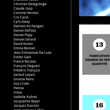
Christian Delagrange
Claude Joup
Corinne Hermes
Cris Carol
Cyril Alexy
Damien Archangeli
Daniel Defilipi
Daniel Popp
Danyel Gérard
David Koven
Emilie Bonnet
Jean Emmanuel De Luxe
Esther Galil
Franck Nicolas
François Deguelt
Frédéric François
Gerard Layani
Ginette Reno
Guy Criaki
Hanna
Icône
Isabelle Aubret
Jacqueline Boyer
Jacques Dutronc