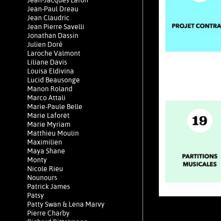
Jean-Jacques Lafon
Jean-Paul Dreau
Jean Claudric
Jean Pierre Savelli
Jonathan Dassin
Julien Doré
Laroche Valmont
Liliane Davis
Louisa Eldivina
Lucid Beausonge
Manon Roland
Marco Attali
Marie-Paule Belle
Marie Laforêt
Marie Myriam
Matthieu Moulin
Maximilien
Maya Shane
Monty
Nicole Rieu
Nounours
Patrick James
Patsy
Patty Swan & Lena Marvy
Pierre Charby