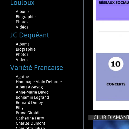
Louloux
Albums
Biographie
Photos
Vidéos
JC Dequéant
Albums
Biographie
Photos
Vidéos
Variété Francaise
Agathe
Hommage Alain Delorme
Albert Assayag
Anne-Marie David
Benjamin Legrand
Bernard Dimey
Billy
Bruna Giraldi
CLUB DIAMANT
Catherine Ferry
Charles Dumont
Charlotte Julian