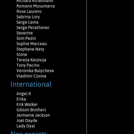
Richard Rittelmann
Romano Musumarra
Rose Laurens
Sabrina Lory
Serge Lama
Serge Perathoner
Severine
Slim Pezin
Sophie Marceau
Stephane Naty
Stone
Tereza Kesovija
Tony Pacino
Veronika Bulycheva
Vladimir Cosma
International
Angel X
Erika
Erik Walker
Gibson Brothers
Jermaine Jackson
Joël Dayde
Lady Dyal