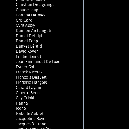
Christian Delagrange
Claude Joup
Corinne Hermes
Cris Carol
Cyril Alexy
Damien Archangeli
Daniel Defilipi
Daniel Popp
Danyel Gérard
David Koven
Emilie Bonnet
Jean Emmanuel De Luxe
Esther Galil
Franck Nicolas
François Deguelt
Frédéric François
Gerard Layani
Ginette Reno
Guy Criaki
Hanna
Icône
Isabelle Aubret
Jacqueline Boyer
Jacques Dutronc