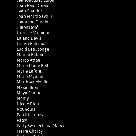
Jean-Jacques Lafon
Jean-Paul Dreau
Jean Claudric
Jean Pierre Savelli
Jonathan Dassin
Julien Doré
Laroche Valmont
Liliane Davis
Louisa Eldivina
Lucid Beausonge
Manon Roland
Marco Attali
Marie-Paule Belle
Marie Laforêt
Marie Myriam
Matthieu Moulin
Maximilien
Maya Shane
Monty
Nicole Rieu
Nounours
Patrick James
Patsy
Patty Swan & Lena Marvy
Pierre Charby