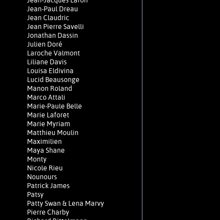
Jean-Jacques Lafon
Jean-Paul Dreau
Jean Claudric
Jean Pierre Savelli
Jonathan Dassin
Julien Doré
Laroche Valmont
Liliane Davis
Louisa Eldivina
Lucid Beausonge
Manon Roland
Marco Attali
Marie-Paule Belle
Marie Laforêt
Marie Myriam
Matthieu Moulin
Maximilien
Maya Shane
Monty
Nicole Rieu
Nounours
Patrick James
Patsy
Patty Swan & Lena Marvy
Pierre Charby