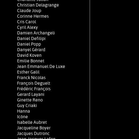
Christian Delagrange
Claude Joup
Corinne Hermes
Cris Carol
Cyril Alexy
Damien Archangeli
Daniel Defilipi
Daniel Popp
Danyel Gérard
David Koven
Emilie Bonnet
Jean Emmanuel De Luxe
Esther Galil
Franck Nicolas
François Deguelt
Frédéric François
Gerard Layani
Ginette Reno
Guy Criaki
Hanna
Icône
Isabelle Aubret
Jacqueline Boyer
Jacques Dutronc