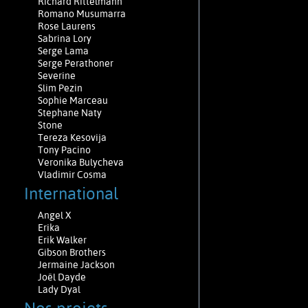
Richard Rittelmann
Romano Musumarra
Rose Laurens
Sabrina Lory
Serge Lama
Serge Perathoner
Severine
Slim Pezin
Sophie Marceau
Stephane Naty
Stone
Tereza Kesovija
Tony Pacino
Veronika Bulycheva
Vladimir Cosma
International
Angel X
Erika
Erik Walker
Gibson Brothers
Jermaine Jackson
Joël Dayde
Lady Dyal