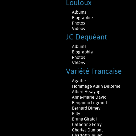
Louloux
Albums
Biographie
Photos
Vidéos
JC Dequéant
Albums
Biographie
Photos
Vidéos
Variété Francaise
Agathe
Hommage Alain Delorme
Albert Assayag
Anne-Marie David
Benjamin Legrand
Bernard Dimey
Billy
Bruna Giraldi
Catherine Ferry
Charles Dumont
Charlotte Julian