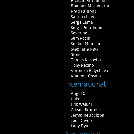
Richard Rittelmann
Romano Musumarra
Rose Laurens
Sabrina Lory
Serge Lama
Serge Perathoner
Severine
Slim Pezin
Sophie Marceau
Stephane Naty
Stone
Tereza Kesovija
Tony Pacino
Veronika Bulycheva
Vladimir Cosma
International
Angel X
Erika
Erik Walker
Gibson Brothers
Jermaine Jackson
Joël Dayde
Lady Dyal