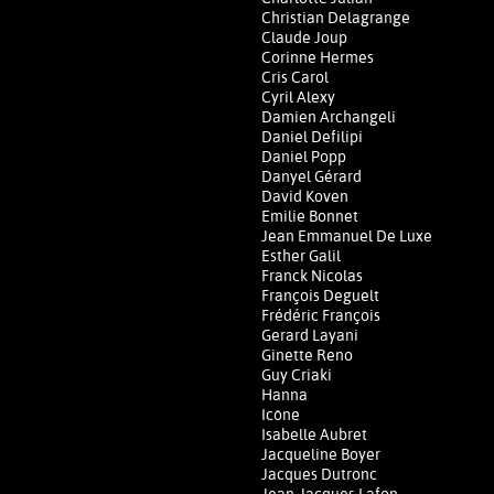
Christian Delagrange
Claude Joup
Corinne Hermes
Cris Carol
Cyril Alexy
Damien Archangeli
Daniel Defilipi
Daniel Popp
Danyel Gérard
David Koven
Emilie Bonnet
Jean Emmanuel De Luxe
Esther Galil
Franck Nicolas
François Deguelt
Frédéric François
Gerard Layani
Ginette Reno
Guy Criaki
Hanna
Icône
Isabelle Aubret
Jacqueline Boyer
Jacques Dutronc