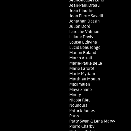
Jean-Jacques Lafon
Jean-Paul Dreau
Jean Claudric
Jean Pierre Savelli
Jonathan Dassin
Julien Doré
Laroche Valmont
Liliane Davis
Louisa Eldivina
Lucid Beausonge
Manon Roland
Marco Attali
Marie-Paule Belle
Marie Laforêt
Marie Myriam
Matthieu Moulin
Maximilien
Maya Shane
Monty
Nicole Rieu
Nounours
Patrick James
Patsy
Patty Swan & Lena Marvy
Pierre Charby