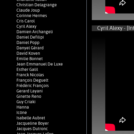
Christian Delagrange
Claude Joup
Corinne Hermes
Cris Carol
Cyril Alexy
Cyril Alexy - [In
Damien Archangeli
Daniel Defilipi
Daniel Popp
Danyel Gérard
David Koven
Emilie Bonnet
Jean Emmanuel De Luxe
Esther Galil
Franck Nicolas
François Deguelt
Frédéric François
Gerard Layani
Ginette Reno
Guy Criaki
Hanna
Icône
Isabelle Aubret
Jacqueline Boyer
Jacques Dutronc