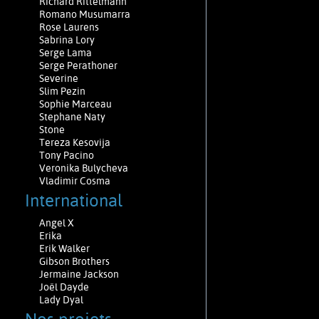
Richard Rittelmann
Romano Musumarra
Rose Laurens
Sabrina Lory
Serge Lama
Serge Perathoner
Severine
Slim Pezin
Sophie Marceau
Stephane Naty
Stone
Tereza Kesovija
Tony Pacino
Veronika Bulycheva
Vladimir Cosma
International
Angel X
Erika
Erik Walker
Gibson Brothers
Jermaine Jackson
Joël Dayde
Lady Dyal