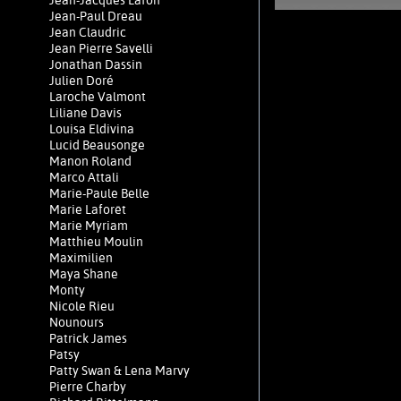
Jean-Jacques Lafon
Jean-Paul Dreau
Jean Claudric
Jean Pierre Savelli
Jonathan Dassin
Julien Doré
Laroche Valmont
Liliane Davis
Louisa Eldivina
Lucid Beausonge
Manon Roland
Marco Attali
Marie-Paule Belle
Marie Laforêt
Marie Myriam
Matthieu Moulin
Maximilien
Maya Shane
Monty
Nicole Rieu
Nounours
Patrick James
Patsy
Patty Swan & Lena Marvy
Pierre Charby